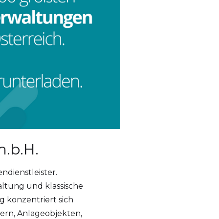
.b.H.
ndienstleister.
altung und klassische
g konzentriert sich
ern, Anlageobjekten,