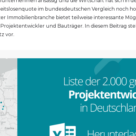
nternehmen ansässig und die Wirtschaft hat sich in de
eitslosenquote im bundesdeutschen Vergleich noch hoch
r Immobilienbranche bietet teilweise interessante Mögl
rojektentwickler und Bauträger. In diesem Beitrag stel
z vor.